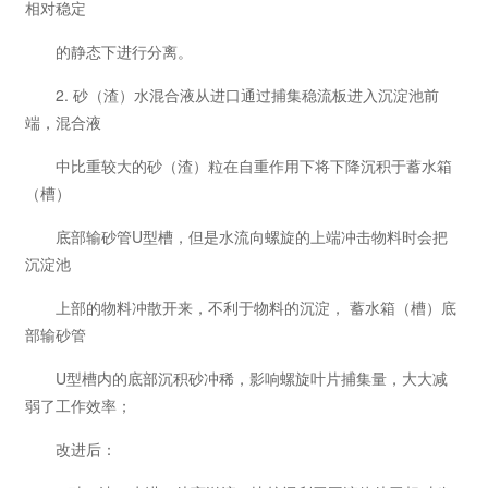
相对稳定
的静态下进行分离。
2. 砂（渣）水混合液从进口通过捕集稳流板进入沉淀池前
端，混合液
中比重较大的砂（渣）粒在自重作用下将下降沉积于蓄水箱
（槽）
底部输砂管U型槽，但是水流向螺旋的上端冲击物料时会把
沉淀池
上部的物料冲散开来，不利于物料的沉淀， 蓄水箱（槽）底
部输砂管
U型槽内的底部沉积砂冲稀，影响螺旋叶片捕集量，大大减
弱了工作效率；
改进后：