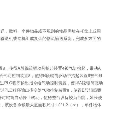
输送，散料、小件物品或不规则的物品需放在托盘上或周
它输送机或专机组成复杂的物流输送系统，完成多方面的
置8，使得A段辊筒驱动带抬起装置4被气缸抬起，带动A
给气动控制装置8，使得B段辊筒驱动带抬起装置6被气缸
过PLC程序输出指令给气动控制装置，使得A段辊筒驱动
过PLC程序输出指令给气动控制装置8，使得B段辊筒驱
离开时辊筒自动停止转动，使得整台设备较为节能，延长使
设备承载最大底面积尺寸1.2*1.2（㎡），单件物体