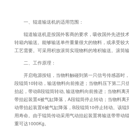
一、辊道输送机的适用范围：
辊道输送机是按国外客商的要求，吸收国外先进技
转箱内输送。能够输送单件重量很大的物料，或承受较
工艺需要。可采用积放滚筒实现物料的堆积输送。滚筒
二、工作原理：
开启电源按钮，当物料触碰到第一只信号传感器时，
段辊筒10转动，输送物料向前推进；当物料压下第二只
抬起，带动B段辊筒转动, 输送物料向前推进；当物料
带抬起装置4被气缸降落，A段辊筒停止转动；当物料离
动带抬起装置6被气缸降落，B段辊筒10停止转动。该
用寿命。由于辊筒传动采用气动抬起装置将输送带带动辊筒
重可达1000Kg。